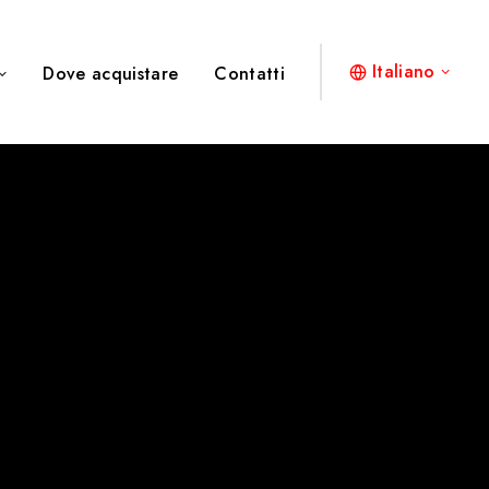
Italiano
Dove acquistare
Contatti