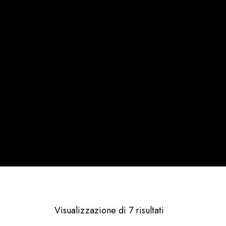
Visualizzazione di 7 risultati