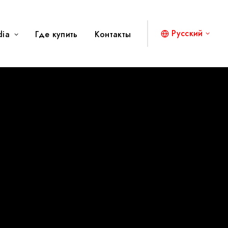
Русский
dia
Где купить
Контакты