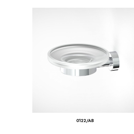
ПОДРОБНЕЕ
0122/AB