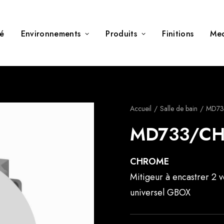
té
Environnements
Produits
Finitions
Me
Accueil
Salle de bain
MD73
MD733/C
CHROME
Mitigeur à encastrer 2 v
universel GBOX