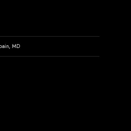
bain
,
MD