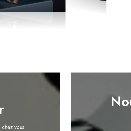
Nou
r
e chez vous