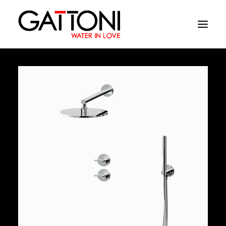
Société
Environnements
Produits
Finitions
Media
Où acheter
Contacts