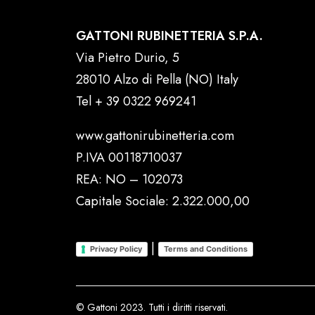
GATTONI RUBINETTERIA S.P.A.
Via Pietro Durio, 5
28010 Alzo di Pella (NO) Italy
Tel
+ 39 0322 969241
www.gattonirubinetteria.com
P.IVA 00118710037
REA: NO – 102073
Capitale Sociale: 2.322.000,00
|
Privacy Policy
Terms and Conditions
© Gattoni 2023. Tutti i diritti riservati.