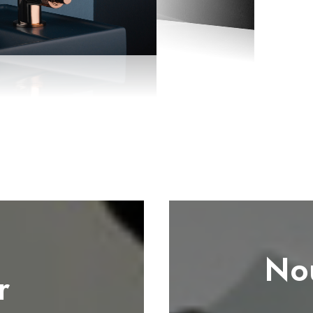
Nou
r