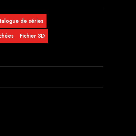
talogue de séries
achées
Fichier 3D