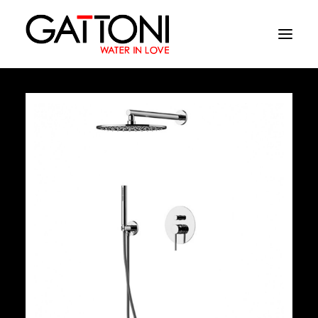
Société
Environnements
Produits
Finitions
Media
Où acheter
Contacts