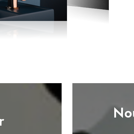
Nou
r