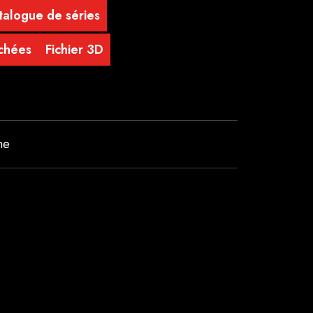
talogue de séries
achées
Fichier 3D
ne