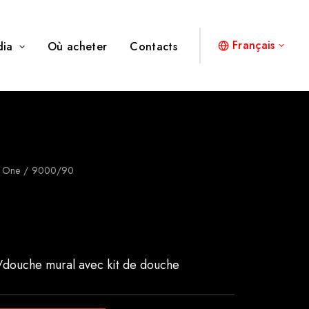
Français
dia
Où acheter
Contacts
e One
9000/90
/douche mural avec kit de douche