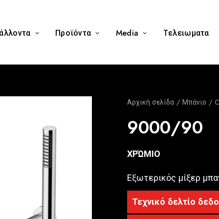
άλλοντα
Προϊόντα
Media
Tελειωματα
Αρχική σελίδα
Μπάνιο
C
9000/90
ΧΡΏΜΙΟ
Εξωτερικός μίξερ μπαν
Τεχνικό δελτίο δεδ