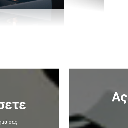
Ας
σετε
ημά σας