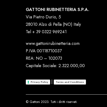
GATTONI RUBINETTERIA S.P.A.
Via Pietro Durio, 5
28010 Alzo di Pella (NO) Italy
Tel
+ 39 0322 969241
www.gattonirubinetteria.com
P.IVA 00118710037
REA: NO – 102073
Capitale Sociale: 2.322.000,00
|
Privacy Policy
Terms and Conditions
© Gattoni 2023. Tutti i diritti riservati.