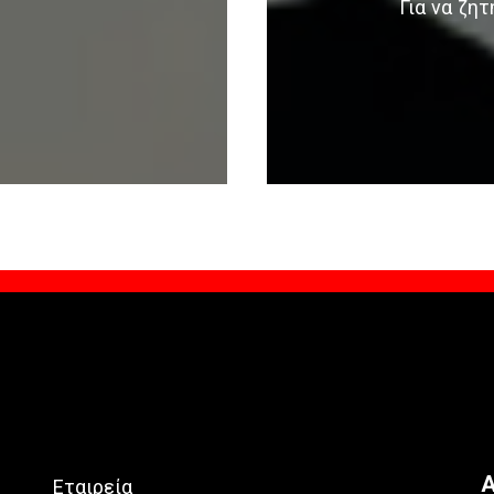
Για να ζη
Α
Εταιρεία