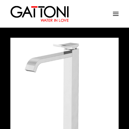
Société
Environnements
Produits
Finitions
Media
Où acheter
Contacts