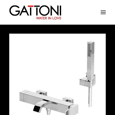
Société
Environnements
Produits
Finitions
Media
Où acheter
Contacts