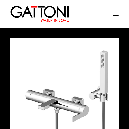
Société
Environnements
Produits
Finitions
Media
Où acheter
Contacts