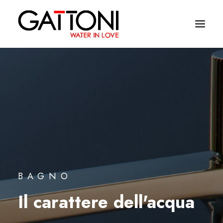
Société
Environnements
Produits
Finitions
Media
BAGNO
Où acheter
Il carattere dell'acqua
Contacts