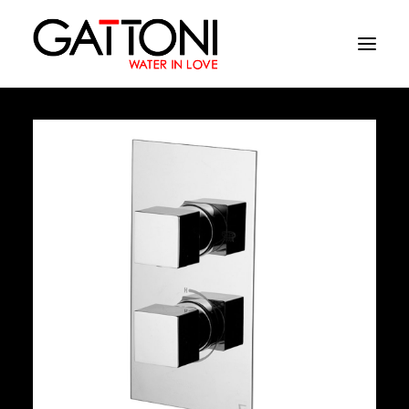
Empresa
Ambientes
Productos
Acabados
Media
Dònde comprar
Contacto