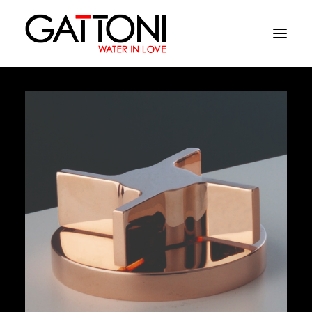
Empresa
Ambientes
Productos
Acabados
Media
Dònde comprar
Contacto