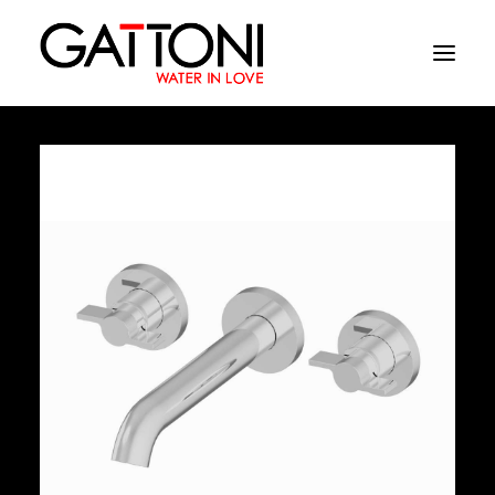
Empresa
Ambientes
Productos
Acabados
Media
Dònde comprar
Contacto