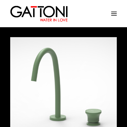
Empresa
Ambientes
Productos
Acabados
Media
Dònde comprar
Contacto