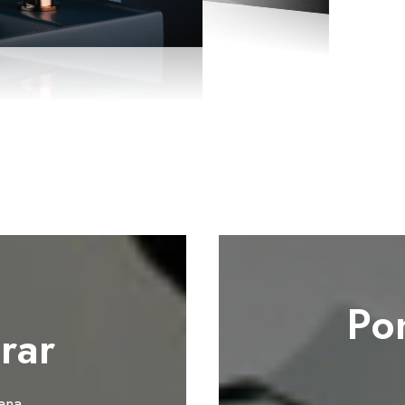
Po
rar
ana