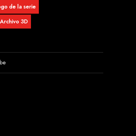
go de la serie
Archivo 3D
ube