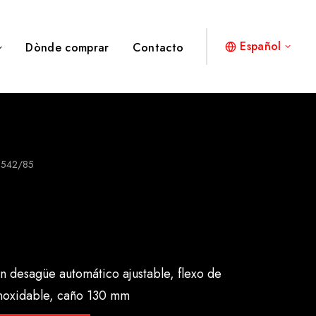
Español
Dònde comprar
Contacto
8542/85
 desagüe automático ajustable, flexo de
inoxidable, caño 130 mm