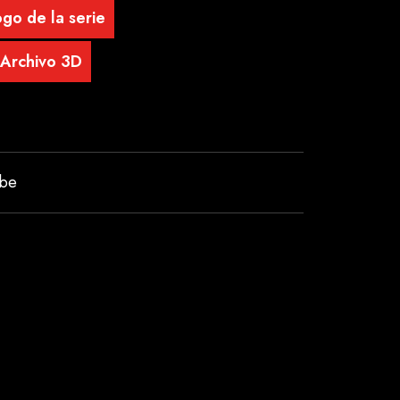
go de la serie
Archivo 3D
ube