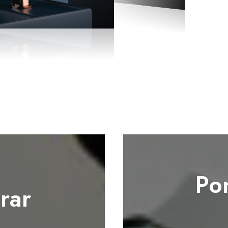
Po
rar