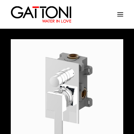
Empresa
Ambientes
Productos
Acabados
Media
Dònde comprar
Contacto