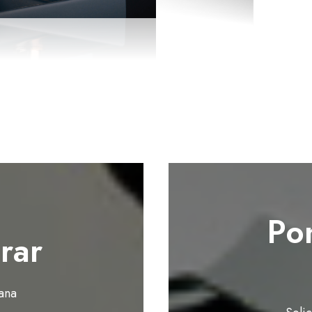
Po
rar
ana