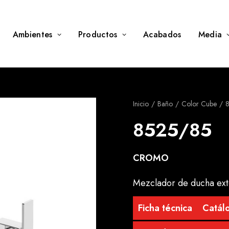
Ambientes
Productos
Acabados
Media
Inicio
Baño
Color Cube
8525/85
CROMO
Mezclador de ducha ext
Ficha técnica
Catálo