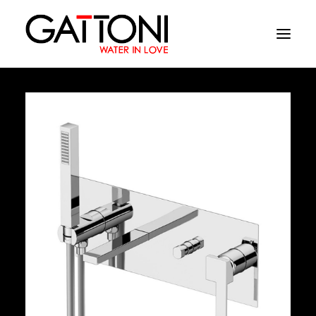
Empresa
Ambientes
Productos
Acabados
Media
Dònde comprar
Contacto