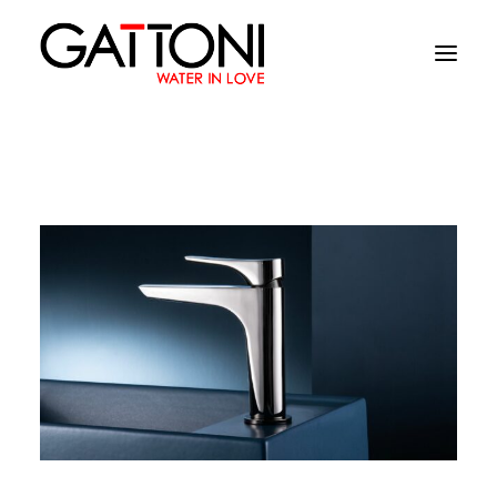
Empresa
Ambientes
Productos
Acabados
Media
Dònde comprar
Contacto