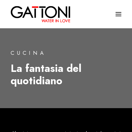
Empresa
CUCINA
Ambientes
La fantasia del
Productos
quotidiano
Acabados
Media
Dònde comprar
Contacto