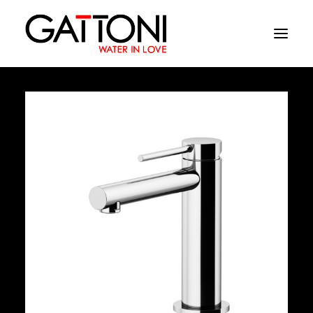
Εταιρεία
Περιβάλλοντα
Προϊόντα
Media
Tελειωματα
Που να αγορασετε
Επαφές