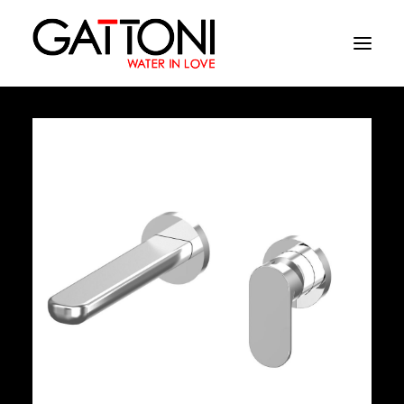
Εταιρεία
Περιβάλλοντα
Προϊόντα
Media
Tελειωματα
Που να αγορασετε
Επαφές