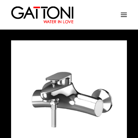
Εταιρεία
Περιβάλλοντα
Προϊόντα
Media
Tελειωματα
Που να αγορασετε
Επαφές