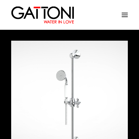
Εταιρεία
Περιβάλλοντα
Προϊόντα
Media
Tελειωματα
Που να αγορασετε
Επαφές