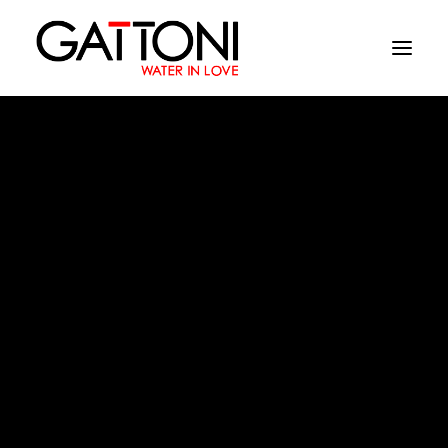
Εταιρεία
Περιβάλλοντα
Προϊόντα
Media
circle two
Tελειωματα
Που να αγορασετε
Επαφές