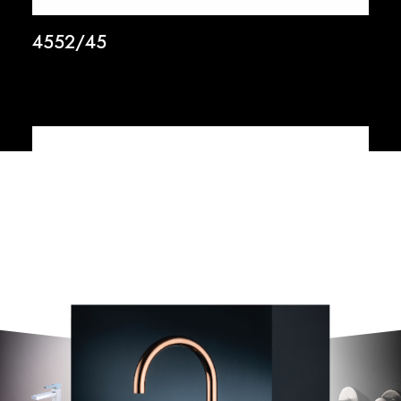
4552/45