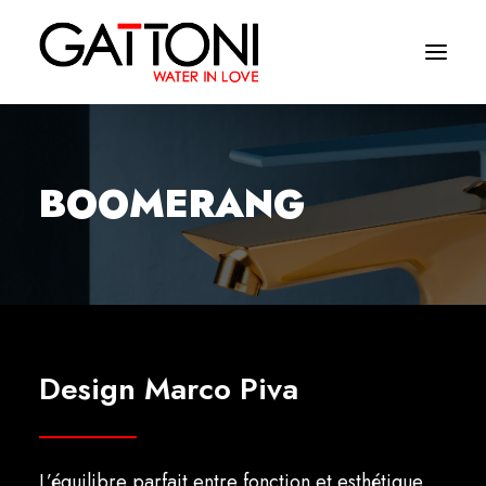
Société
BOOMERANG
Environnements
Produits
Finitions
Media
Design Marco Piva
Où acheter
Contacts
L’équilibre parfait entre fonction et esthétique