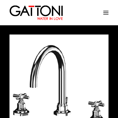
Société
Environnements
Produits
Finitions
Media
Où acheter
Contacts