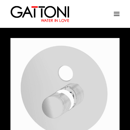
Société
Environnements
Produits
Finitions
Media
Où acheter
Contacts