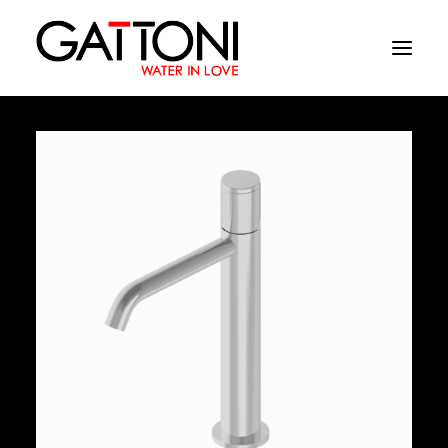
Société
Environnements
Produits
Finitions
Media
Où acheter
Contacts