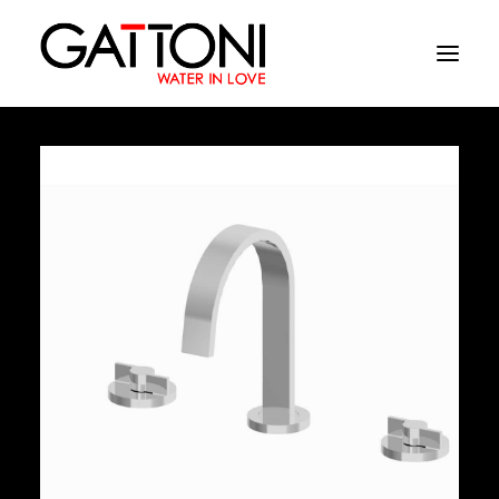
Société
Environnements
Produits
Finitions
Media
Où acheter
Contacts