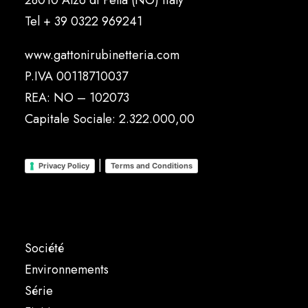
28010 Alzo di Pella (NO) Italy
Tel
+ 39 0322 969241
www.gattonirubinetteria.com
P.IVA 00118710037
REA: NO – 102073
Capitale Sociale: 2.322.000,00
|
Privacy Policy
Terms and Conditions
Société
Environnements
Série