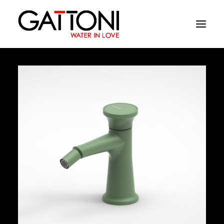
Société
Environnements
Produits
Finitions
Media
Où acheter
Contacts