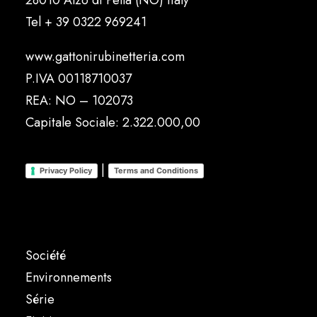
28010 Alzo di Pella (NO) Italy
Tel
+ 39 0322 969241
www.gattonirubinetteria.com
P.IVA 00118710037
REA: NO – 102073
Capitale Sociale: 2.322.000,00
|
Privacy Policy
Terms and Conditions
Société
Environnements
Série