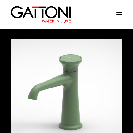
Société
Environnements
Produits
Finitions
Media
Où acheter
Contacts