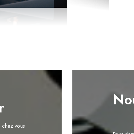
Nou
r
e chez vous