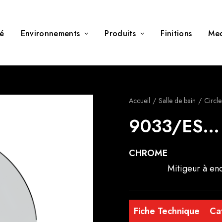
té
Environnements
Produits
Finitions
Me
Accueil
Salle de bain
Circl
9033/ES…
CHROME
Mitigeur à enc
Fiche Technique
Ca