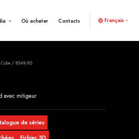
Français
dia
Où acheter
Contacts
 Cube
8549/85
d avec mitigeur
talogue de séries
achées
Fichier 3D