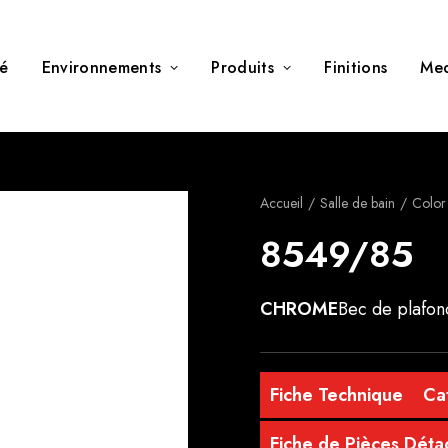
té
Environnements
Produits
Finitions
Me
Accueil
Salle de bain
Color
8549/85
CHROME
Bec de plafon
Fiche Technique
Ca
Fiche de Pièces Dét