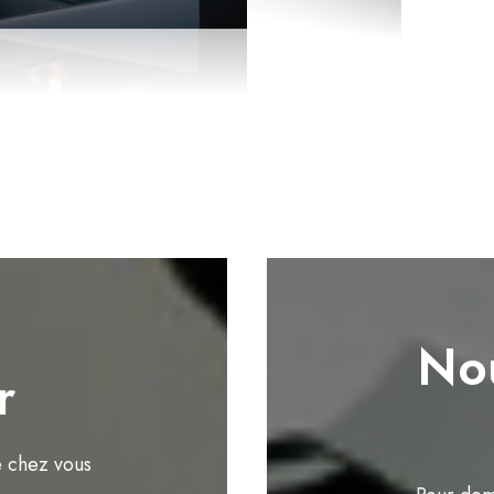
Nou
r
e chez vous