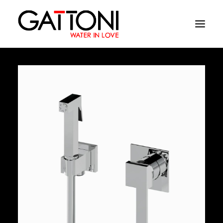
Société
Environnements
Produits
Finitions
Media
Où acheter
Contacts