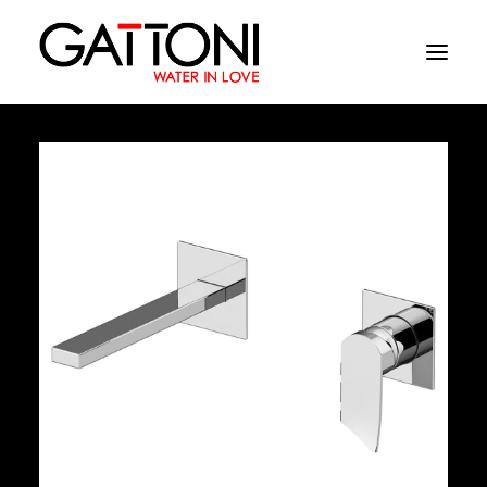
Société
Environnements
Produits
Finitions
Media
Où acheter
Contacts