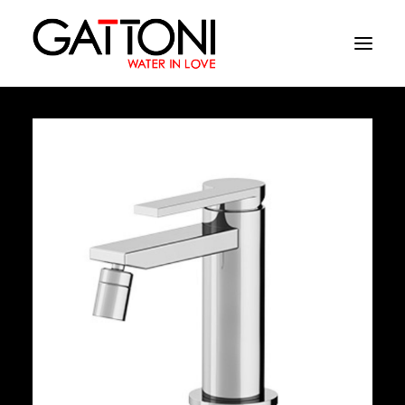
Société
Environnements
Produits
Finitions
Media
Où acheter
Contacts