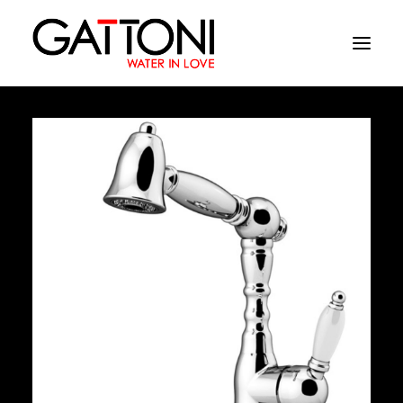
Société
Environnements
Produits
Finitions
Media
Où acheter
Contacts