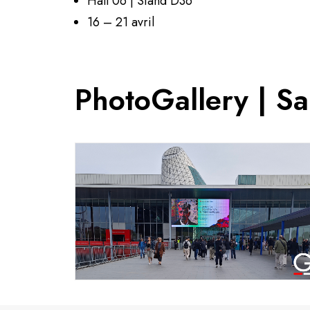
Hall 06 | Stand D36
16 – 21 avril
PhotoGallery | S