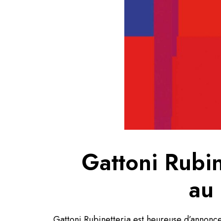
Gattoni Rubi
au
Gattoni Rubinetteria est heureuse d’annonce