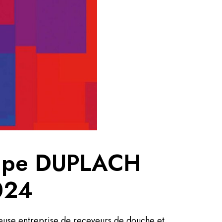
roupe DUPLACH
024
gieuse entreprise de receveurs de douche et