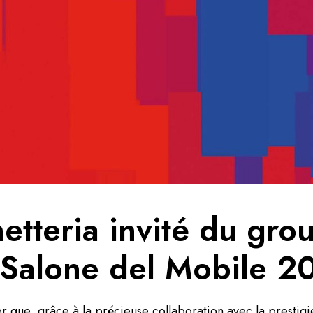
netteria invité du g
 Salone del Mobile 2
r que, grâce à la précieuse collaboration avec la presti