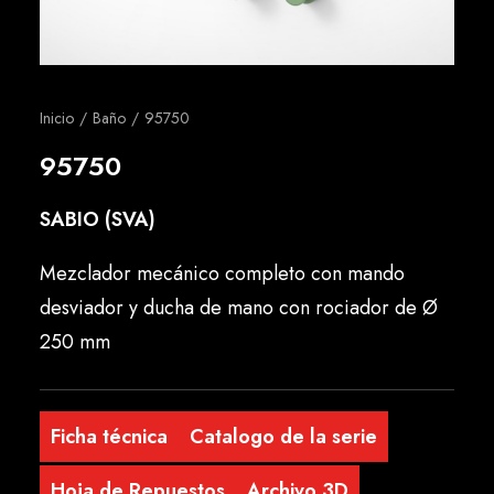
Español
Inicio
Baño
95750
95750
SABIO (SVA)
Mezclador mecánico completo con mando
desviador y ducha de mano con rociador de Ø
250 mm
Ficha técnica
Catalogo de la serie
Hoja de Repuestos
Archivo 3D