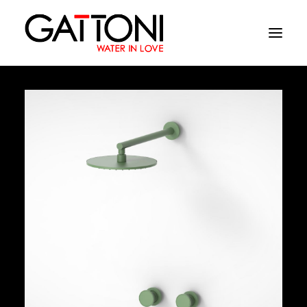
Empresa
Ambientes
Productos
Acabados
Media
Dònde comprar
Contacto