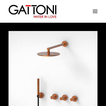
Empresa
Ambientes
Productos
Acabados
Media
Dònde comprar
Contacto