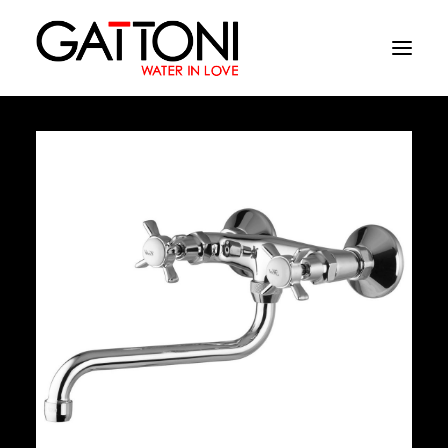
Empresa
Ambientes
Productos
Acabados
Media
Dònde comprar
Contacto