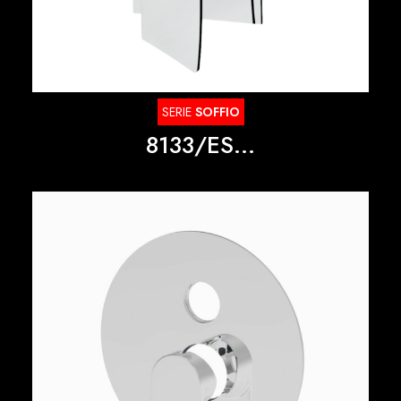
SERIE
SOFFIO
8133/ES...