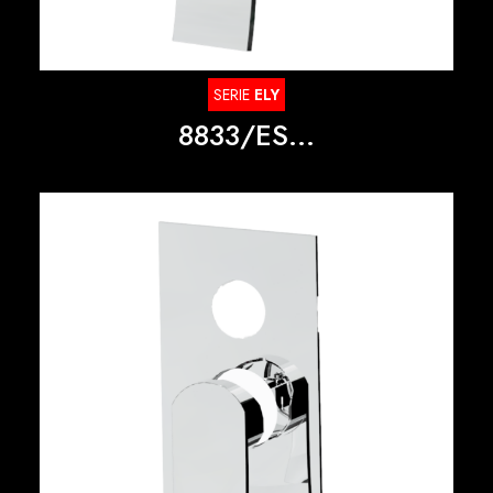
SERIE
ELY
8833/ES...