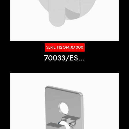
SERIE
H2OMIX7000
70033/ES...