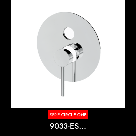
SERIE
CIRCLE ONE
9033-ES...