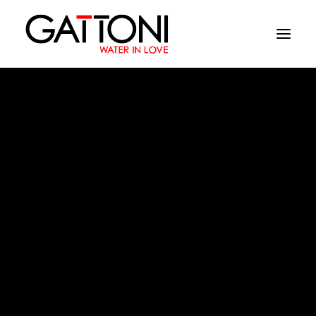
Empresa
Ambientes
Productos
Acabados
Linea 34
Media
Dònde comprar
Contacto