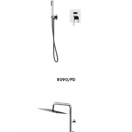
LEER MÁS
8090/PD