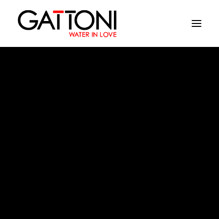
Empresa
Ambientes
Productos
Acabados
color
Media
Dònde comprar
Contacto