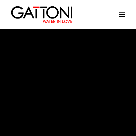
Empresa
Ambientes
Productos
Acabados
Boomerang
Media
Dònde comprar
Contacto