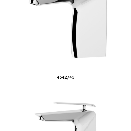
LEER MÁS
4542/45