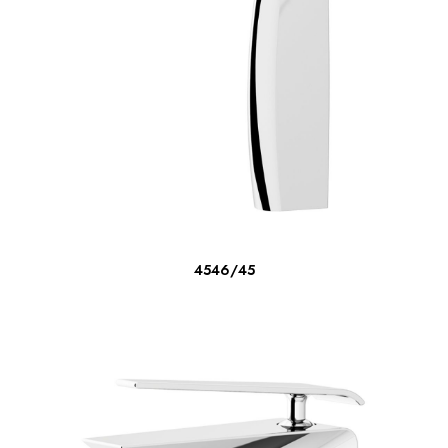
LEER MÁS
4546/45