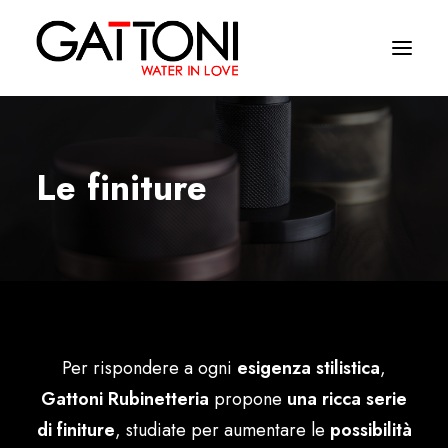
Εταιρεία
Le finiture
Περιβάλλοντα
Προϊόντα
Media
Tελειωματα
Per rispondere a ogni
esigenza stilistica
,
Που να αγορασετε
Gattoni Rubinetteria
propone
una ricca serie
Επαφές
di finiture
, studiate per aumentare le
possibilità